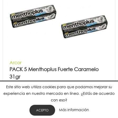
Arcor
PACK 5 Menthoplus Fuerte Caramelo
31gr
2,39 € Kg
-90%
Este sitio web utiliza cookies para que podamos mejorar su
0,37 €
3,75 €
experiencia en nuestro mercado en línea. ¿Estás de acuerdo
Consumir preferentemente antes de:
2021-02-11
con eso?
Más información
ACEPTO