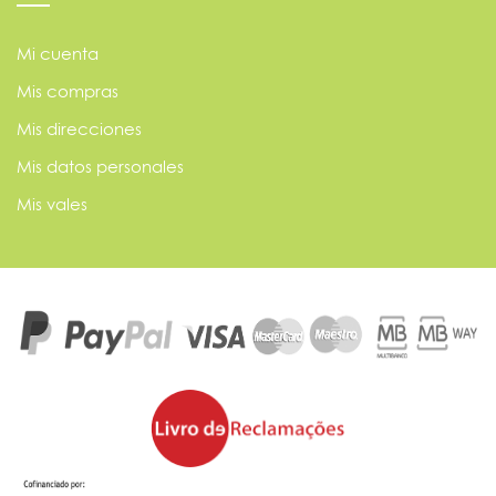
Mi cuenta
Mis compras
Mis direcciones
Mis datos personales
Mis vales