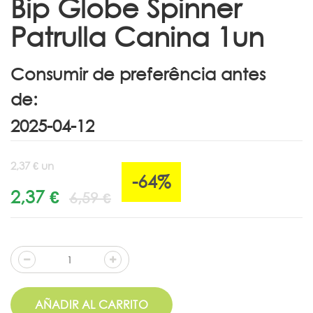
Bip Globe Spinner
Patrulla Canina 1un
Consumir de preferência antes
de:
2,37 € un
-64%
2,37 €
6,59 €
AÑADIR AL CARRITO