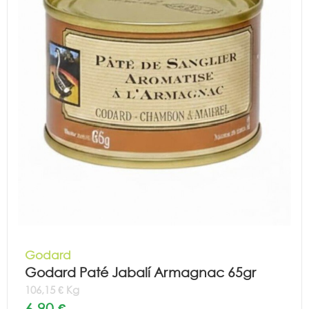
Godard
Godard Paté Jabalí Armagnac 65gr
106,15 € Kg
6,90 €