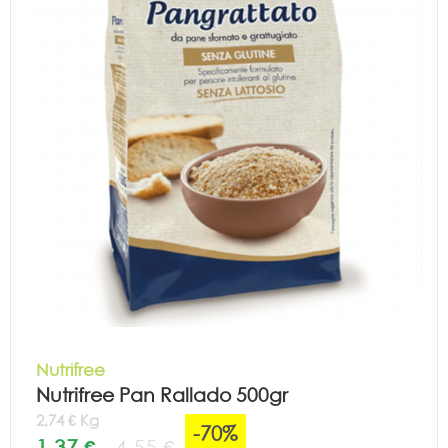
Nutrifree
Nutrifree Pan Rallado 500gr
2,74 € Kg
-70%
1,37 €
4,55 €