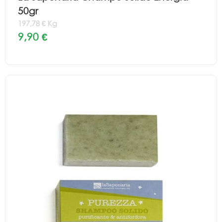
50gr
197,78 € Kg
9,90 €