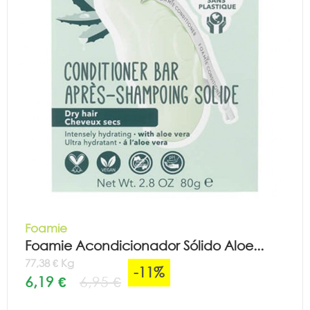
Foamie
Foamie Acondicionador Sólido Aloe...
77,38 € Kg
-11%
6,19 €
6,95 €