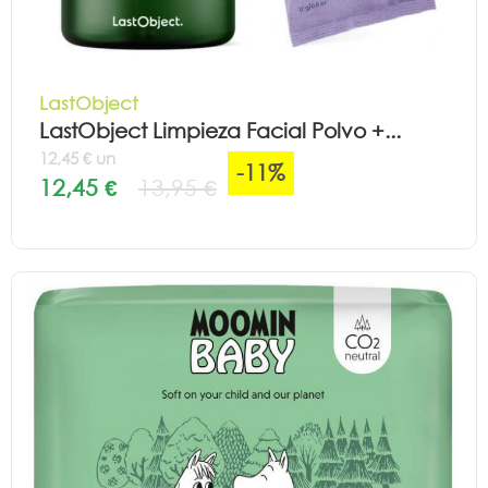
LastObject
LastObject Limpieza Facial Polvo +...
12,45 € un
-11%
12,45 €
13,95 €