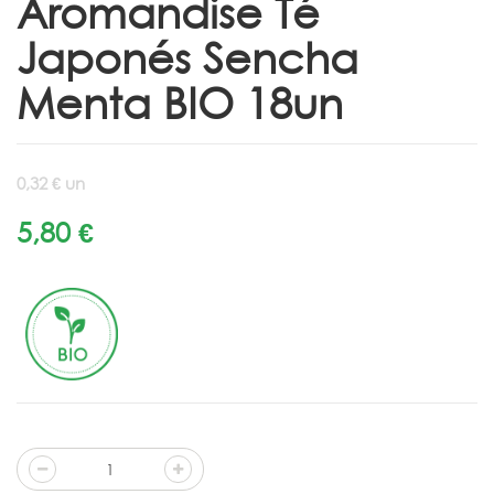
Aromandise Té
Japonés Sencha
Menta BIO 18un
0,32 € un
5,80 €