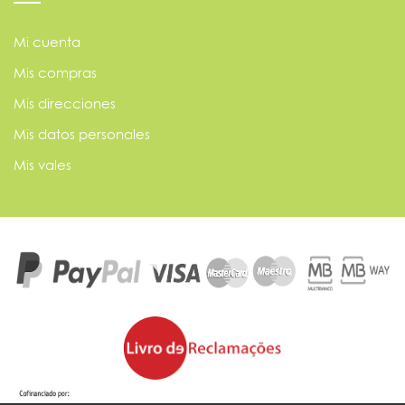
Mi cuenta
Mis compras
Mis direcciones
Mis datos personales
Mis vales