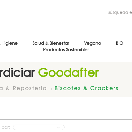
& Higiene
Salud & Bienestar
Vegano
BIO
Productos Sostenibles
diciar
Goodafter
a & Repostería
Biscotes & Crackers
 por: