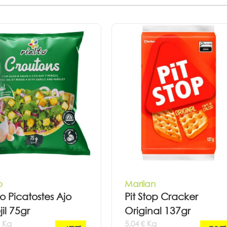
o
Marilan
to Picatostes Ajo
Pit Stop Cracker
jil 75gr
Original 137gr
€ Kg
5,04 € Kg