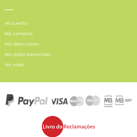
Mi cuenta
Mis compras
Mis direcciones
Mis datos personales
Mis vales