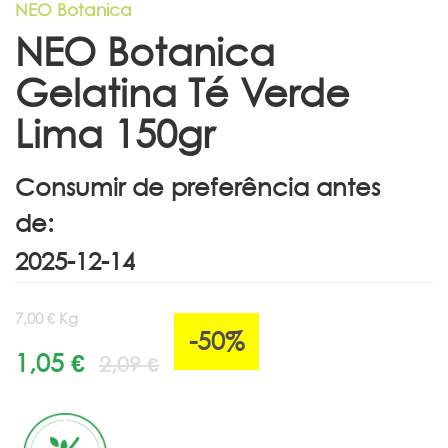
NEO Botanica
NEO Botanica
Gelatina Té Verde
Lima 150gr
Consumir de preferência antes
de:
7,00 € Kg
-50%
1,05 €
2,09 €