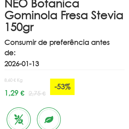
NEO Botanica
Gominola Fresa Stevia
150gr
Consumir de preferência antes
de:
8,60 € Kg
-53%
1,29 €
2,75 €