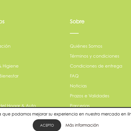
os
Sobre
ación
Quiénes Somos
Términos y condiciones
& Higiene
Condiciones de entrega
Bienestar
FAQ
Noticias
Prazos e Validades
 del Hogar & Auto
Parcerias
para que podamos mejorar su experiencia en nuestro mercado en l
s
Política de privacidade
Más información
les
¿Quieres ser nuestro provee
ACEPTO