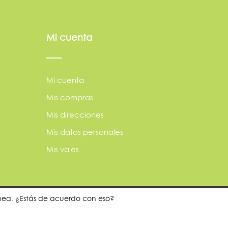
Mi cuenta
Mi cuenta
Mis compras
Mis direcciones
Mis datos personales
Mis vales
ínea. ¿Estás de acuerdo con eso?
dor?