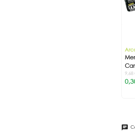
Arc
Men
Car
9,68
0,3
Co