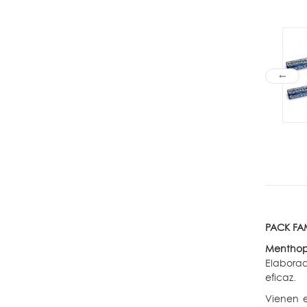
PACK FAM
Menthop
Elaborad
eficaz.
Vienen 