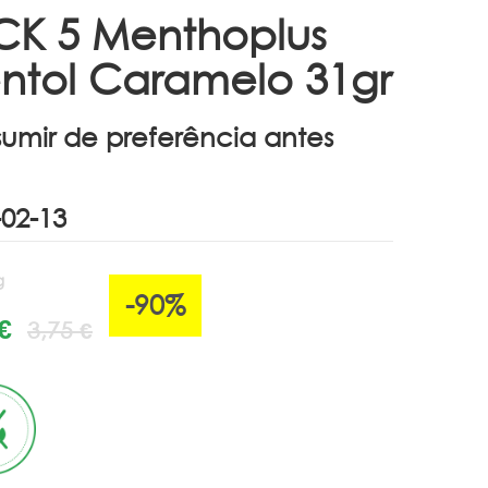
CK 5 Menthoplus
ntol Caramelo 31gr
umir de preferência antes
g
-90%
€
3,75 €