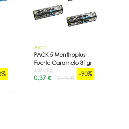
Arcor
PACK 5 Menthoplus
Fuerte Caramelo 31gr
2,39 € Kg
0%
-90%
0,37 €
3,75 €