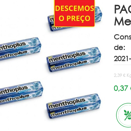
PA
Me
Cons
de:
2,39 € K
0,37 