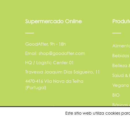
Supermercado Online
Produt
GoodAfter, 9h - 18h
Aliment
Email: shop@goodafter.com
Bebidas
HQ / Logistic Center 01
Belleza 
Travessa Joaquim Dias Salgueiro, 11
Salud & 
4470-416 Vila Nova da Telha
Vegano
(Portugal)
BIO
Básicos
Este sitio web utiliza cookies 
Animale
Sostenib