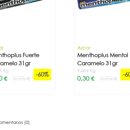
or
Arcor
thoplus Fuerte
Menthoplus Mentol
amelo 31gr
Caramelo 31gr
 € Kg
9,68 € Kg
-60%
-6
0 €
0,75 €
0,30 €
0,75 €
mentarios (0)