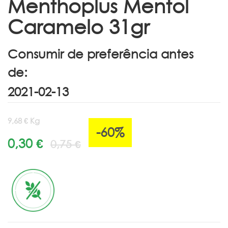
Menthoplus Mentol
Caramelo 31gr
Consumir de preferência antes
de:
9,68 € Kg
-60%
0,30 €
0,75 €