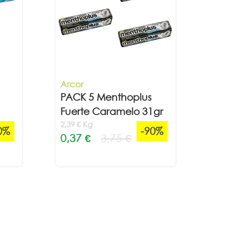
Arcor
PACK 5 Menthoplus
Fuerte Caramelo 31gr
2,39 € Kg
0%
-90%
0,37 €
3,75 €