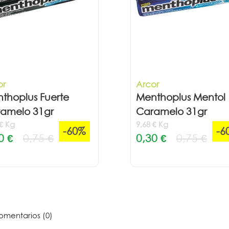
or
Arcor
thoplus Fuerte
Menthoplus Mentol
amelo 31gr
Caramelo 31gr
 € Kg
9,68 € Kg
-60%
-6
0 €
0,75 €
0,30 €
0,75 €
mentarios (0)