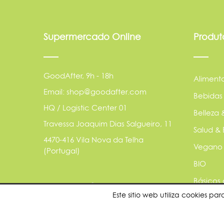
Supermercado Online
Produt
GoodAfter, 9h - 18h
Aliment
Email: shop@goodafter.com
Bebidas
HQ / Logistic Center 01
Belleza 
Travessa Joaquim Dias Salgueiro, 11
Salud & 
4470-416 Vila Nova da Telha
Vegano
(Portugal)
BIO
Básicos
Este sitio web utiliza cookies 
Animale
Sostenib