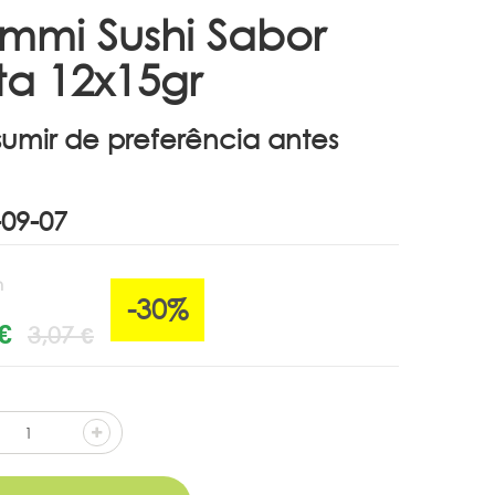
mmi Sushi Sabor
ta 12x15gr
umir de preferência antes
n
-30%
€
3,07 €