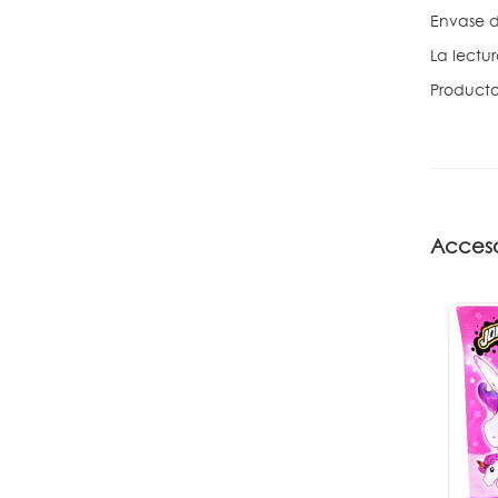
Envase d
La lectu
Producto
Acceso