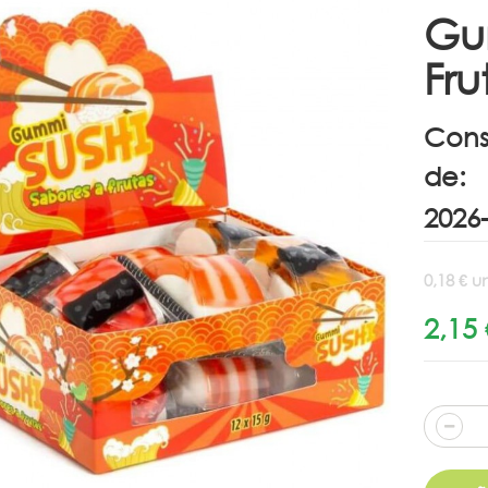
Gu
Fru
Cons
de:
0,18 € u
2,15 