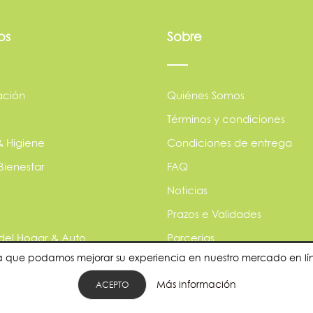
os
Sobre
ación
Quiénes Somos
Términos y condiciones
& Higiene
Condiciones de entrega
Bienestar
FAQ
Noticias
Prazos e Validades
 del Hogar & Auto
Parcerias
para que podamos mejorar su experiencia en nuestro mercado en l
s
Política de privacidade
Más información
les
¿Quieres ser nuestro provee
ACEPTO