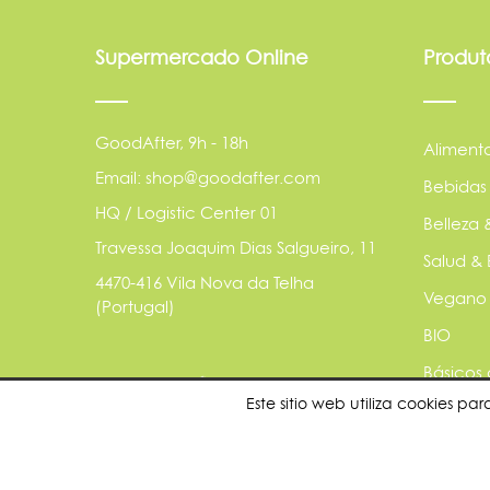
Supermercado Online
Produt
GoodAfter, 9h - 18h
Aliment
Email: shop@goodafter.com
Bebidas
HQ / Logistic Center 01
Belleza 
Travessa Joaquim Dias Salgueiro, 11
Salud & 
4470-416 Vila Nova da Telha
Vegano
(Portugal)
BIO
Básicos
Este sitio web utiliza cookies 
Animale
Sostenib