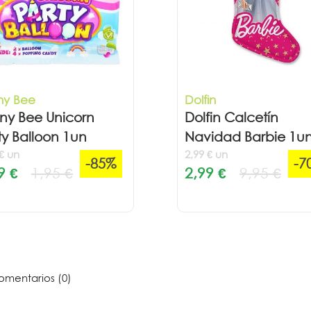
ny Bee
Dolfin
ny Bee Unicorn
Dolfin Calcetín
ty Balloon 1un
Navidad Barbie 1u
 € un
2,99 € un
-85%
-7
9 €
1,95 €
2,99 €
9,95 €
mentarios (0)