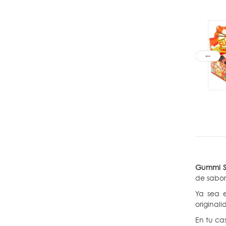
Gummi Su
de sabor
Ya sea e
original
En tu ca