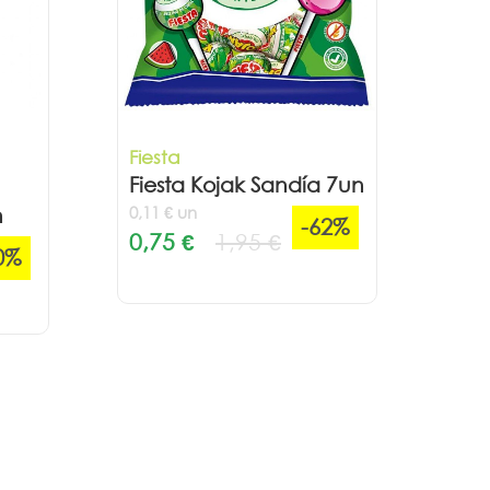
Fiesta
Fiesta Kojak Sandía 7un
0,11 € un
n
-62%
0,75 €
1,95 €
0%