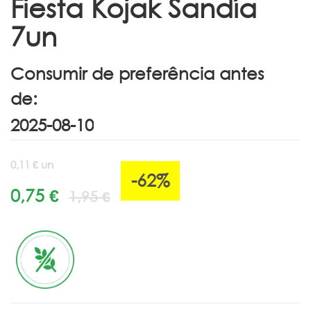
Fiesta Kojak Sandía
7un
Consumir de preferência antes
de:
0,11 € un
-62%
0,75 €
1,95 €