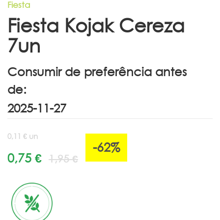
Fiesta
Fiesta Kojak Cereza
7un
Consumir de preferência antes
de:
0,11 € un
-62%
0,75 €
1,95 €