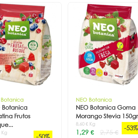
Botanica
NEO Botanica
 Botanica
NEO Botanica Goma
tina Frutos
Morango Stevia 150gr
8,60 € Kg
ue...
-53%
1,29 €
2,75 €
€ Kg
-50%