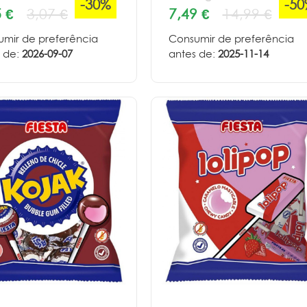
-30%
-5
 €
3,07 €
7,49 €
14,99 €
mir de preferência
Consumir de preferência
 de:
2026-09-07
antes de:
2025-11-14