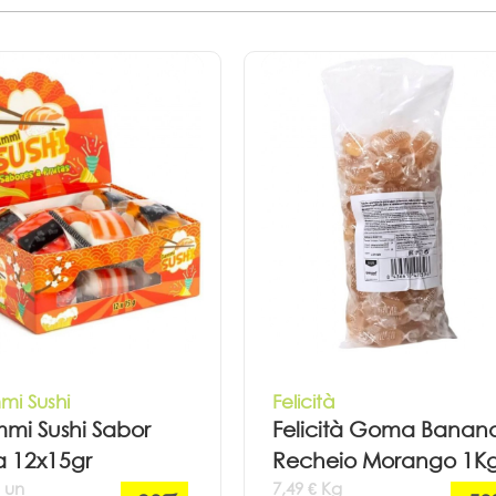
i Sushi
Felicità
mi Sushi Sabor
Felicità Goma Banan
a 12x15gr
Recheio Morango 1K
€ un
7,49 € Kg