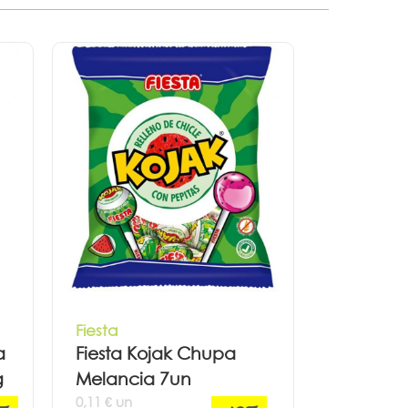
Fiesta
a
Fiesta Kojak Chupa
g
Melancia 7un
0,11 € un