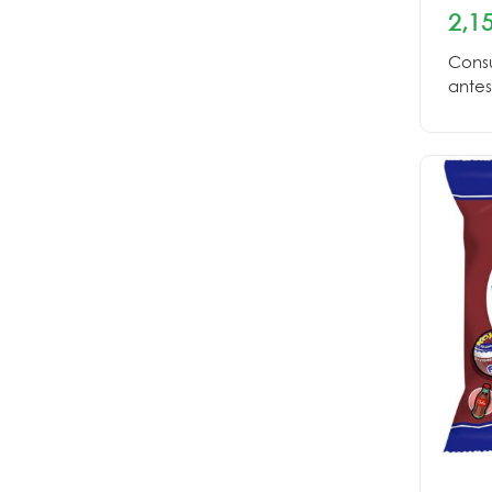
2,15
Consu
antes