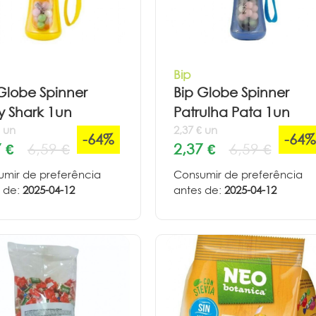
Bip
Globe Spinner
Bip Globe Spinner
y Shark 1un
Patrulha Pata 1un
€ un
2,37 € un
-64%
-64%
 €
6,59 €
2,37 €
6,59 €
mir de preferência
Consumir de preferência
 de:
2025-04-12
antes de:
2025-04-12