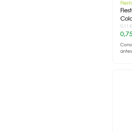
Fiest
Fies
Col
0,11 
0,75
Consu
antes