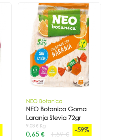
NEO Botanica
NEO Botanica Goma
Laranja Stevia 72gr
9,03 € Kg
-59%
0,65 €
1,59 €