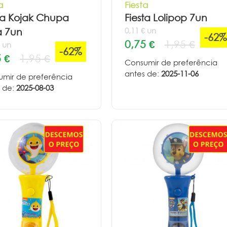
a
Fiesta
ta Kojak Chupa
Fiesta Lolipop 7un
0,11 € un
a 7un
-62%
0,75 €
1,95 €
€ un
-62%
 €
1,95 €
Consumir de preferência
antes de:
2025-11-06
mir de preferência
 de:
2025-08-03