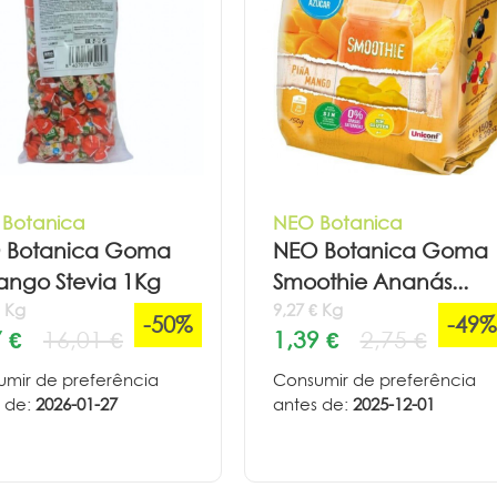
Botanica
NEO Botanica
 Botanica Goma
NEO Botanica Goma
ango Stevia 1Kg
Smoothie Ananás...
€ Kg
9,27 € Kg
-50%
-49%
 €
16,01 €
1,39 €
2,75 €
mir de preferência
Consumir de preferência
 de:
2026-01-27
antes de:
2025-12-01