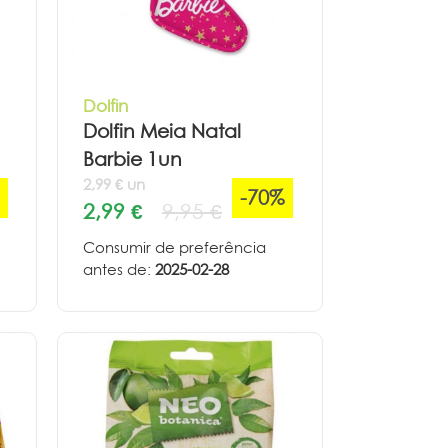
Dolfin
Dolfin Meia Natal
Barbie 1un
2,99 € un
-70%
2,99 €
9,95 €
Consumir de preferência
antes de:
2025-02-28