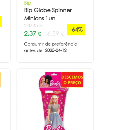
Bip
Bip Globe Spinner
Minions 1un
2,37 € un
-64%
2,37 €
6,59 €
Consumir de preferência
antes de:
2025-04-12