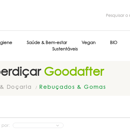
igiene
Saúde & Bem-estar
Vegan
BIO
Sustentáveis
erdiçar
Goodafter
& Doçaria
Rebuçados & Gomas
 por: