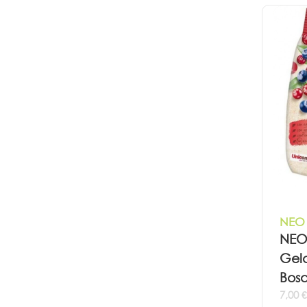
NEO 
NEO
Gela
Bosq
7,00 