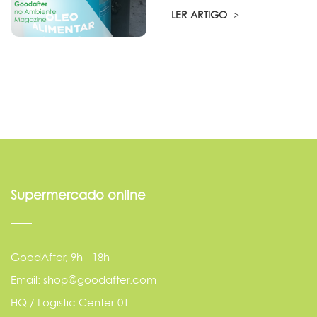
LER ARTIGO
Supermercado online
GoodAfter, 9h - 18h
Email: shop@goodafter.com
HQ / Logistic Center 01