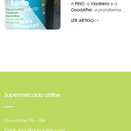
A
PRIO
, a
Viadireta
e a
GoodAfter
, a plataforma ...
LER ARTIGO
Supermercado online
GoodAfter, 9h - 18h
Email: shop@goodafter.com