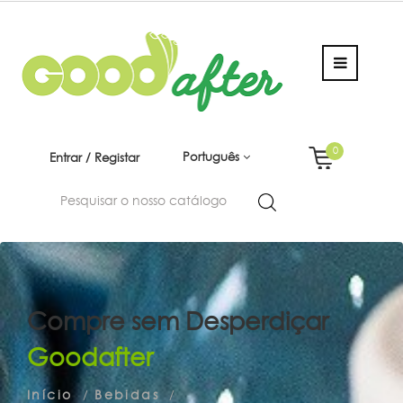
0
Português
Entrar / Registar
Compre sem Desperdiçar
Goodafter
Início
Bebidas