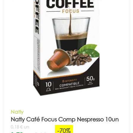
Natly
Natly Café Focus Comp Nespresso 10un
0,18 € un
-70%