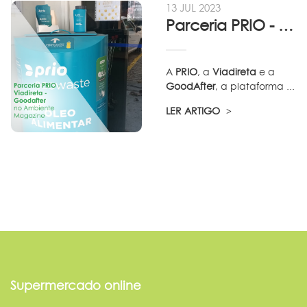
13 JUL 2023
Parceria PRIO - Viadireta - Goodafter...
A
PRIO
, a
Viadireta
e a
GoodAfter
, a plataforma ...
LER ARTIGO
Supermercado online