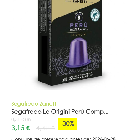
Segafredo Zanetti
Segafredo Le Origini Perù Comp...
0,31 € un
-30%
3,15 €
4,49 €
Consumir de preferência antes de:
2026-06-28