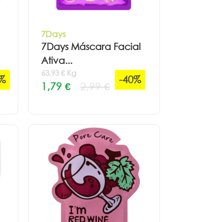
7Days
7Days Máscara Facial
Ativa...
63,93 € Kg
5%
-40%
1,79 €
2,99 €