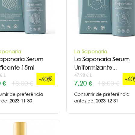
aponaria
La Saponaria
Saponaria Serum
La Saponaria Serum
ficante 15ml
Uniformizante...
€ L
47,98 € L
-60%
-6
 €
18,00 €
7,20 €
18,00 €
mir de preferência
Consumir de preferência
 de:
2023-11-30
antes de:
2023-12-31