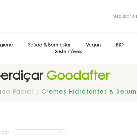
igiene
Saúde & Bem-estar
Vegan
BIO
Sustentáveis
erdiçar
Goodafter
ado Facial
Cremes Hidratantes & Serum
 por: