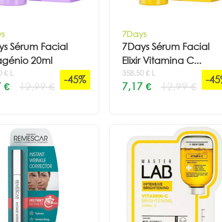
s
7Days
s Sérum Facial
7Days Sérum Facial
agénio 20ml
Elixir Vitamina C...
0 € L
358,50 € L
-45%
-4
 €
12,99 €
7,17 €
12,99 €