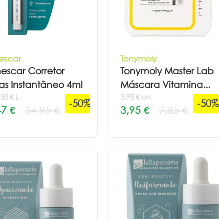
escar
Tonymoly
escar Corretor
Tonymoly Master Lab
s Instantâneo 4ml
Máscara Vitamina...
50 € L
3,95 € un
-50%
-50%
47 €
34,95 €
3,95 €
7,85 €