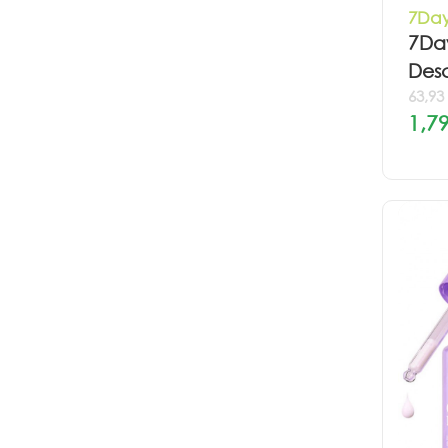
7Day
7Da
Desc
63,93
1,79