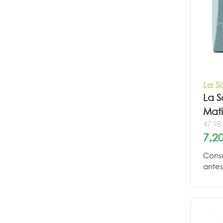
La S
La 
Mati
47,98 
7,20
Consu
antes