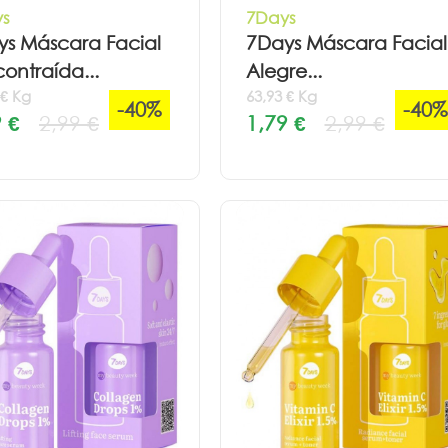
s
7Days
ys Máscara Facial
7Days Máscara Facial
ontraída...
Alegre...
 € Kg
63,93 € Kg
-40%
-40%
 €
2,99 €
1,79 €
2,99 €