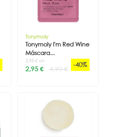
Tonymoly
Tonymoly I'm Red Wine
Máscara...
2,95 € un
-40%
2,95 €
4,90 €