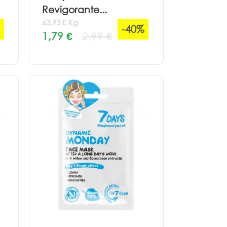
Revigorante...
63,93 € Kg
-40%
1,79 €
2,99 €