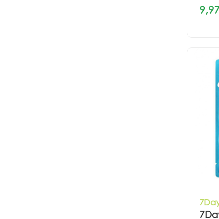
9,97
7Day
7Da