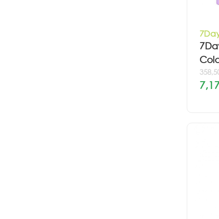
7Day
7Day
Col
358,5
7,17