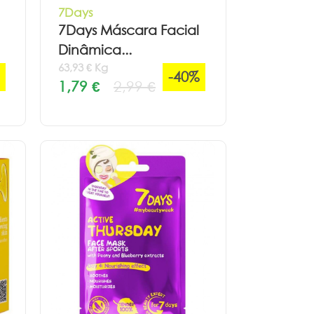
7Days
7Days Máscara Facial
Dinâmica...
63,93 € Kg
-40%
1,79 €
2,99 €