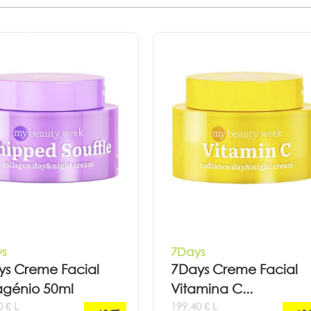
s
7Days
ys Creme Facial
7Days Creme Facial
agénio 50ml
Vitamina C...
0 € L
199,40 € L