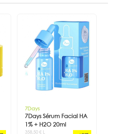
7Days
7Days Sérum Facial HA
1% + H2O 20ml
358,50 € L