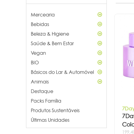
Mercearia
Bebidas
Beleza & Higiene
Saúde & Bem Estar
Vegan
BIO
Básicos do Lar & Automóvel
Animais
Destaque
Packs Família
7Day
Produtos Sustentáveis
7Da
Últimas Unidades
Col
199,4