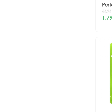
Perf
63,93
1,79