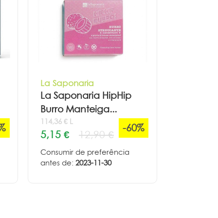
La Saponaria
La Saponaria HipHip
Burro Manteiga...
114,36 € L
0%
-60%
5,15 €
12,90 €
Consumir de preferência
antes de:
2023-11-30