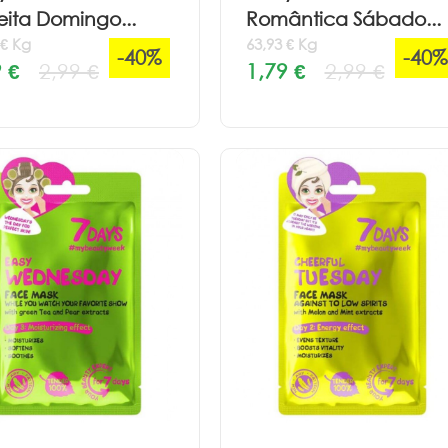
eita Domingo...
Romântica Sábado...
 € Kg
63,93 € Kg
-40%
-40%
 €
2,99 €
1,79 €
2,99 €