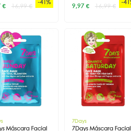
-41%
-4
 €
16,99 €
9,97 €
16,99 €
s
7Days
ys Máscara Facial
7Days Máscara Facial