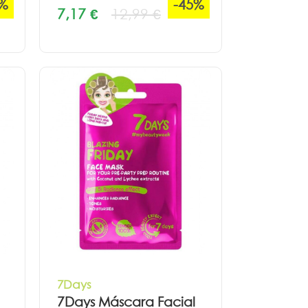
1%
-45%
7,17 €
12,99 €
7Days
7Days Máscara Facial