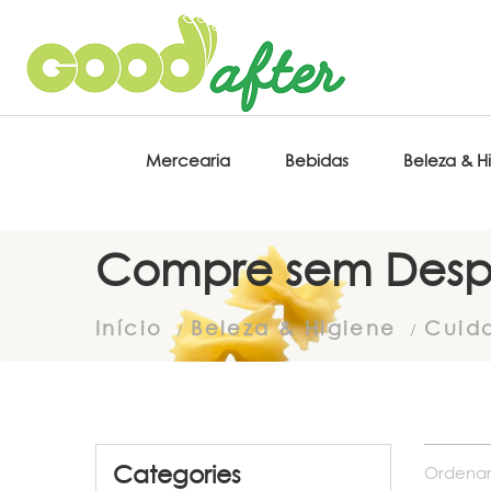
Mercearia
Bebidas
Beleza & H
Compre sem Desp
Início
Beleza & Higiene
Cuid
Categories
Ordenar