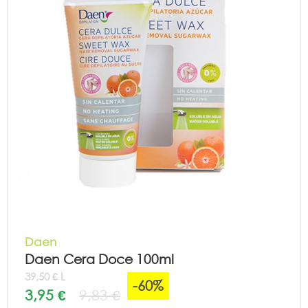
Daen
Daen Cera Doce 100ml
39,50 € L
-60%
3,95 €
9,83 €