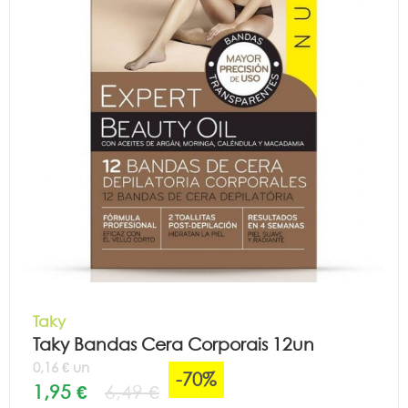
Taky
Taky Bandas Cera Corporais 12un
0,16 € un
-70%
1,95 €
6,49 €