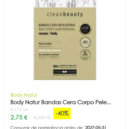
Body Natur
Body Natur Bandas Cera Corpo Pele...
0,17 € un
-40%
2,75 €
4,59 €
Consumir de preferência antes de:
2027-05-31