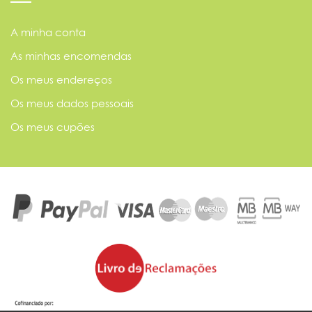
A minha conta
As minhas encomendas
Os meus endereços
Os meus dados pessoais
Os meus cupões