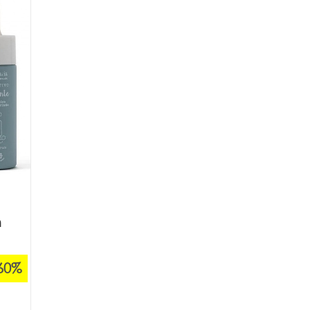
m
60%