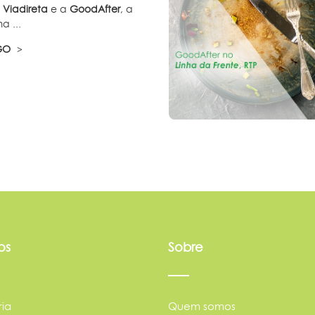
a
Viadireta
e a
GoodAfter
, a
a ...
IGO
os
Sobre
ia
Quem somos