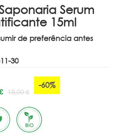
 Saponaria Serum
ificante 15ml
umir de preferência antes
-60%
€
18,00 €