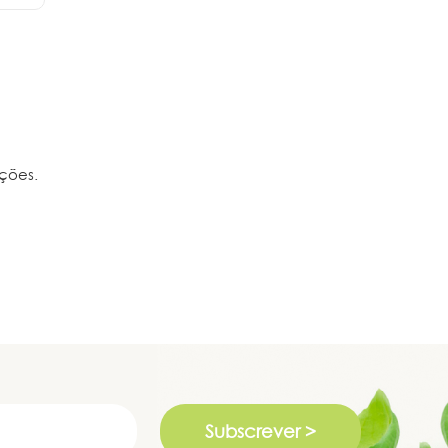
ções.
Subscrever >