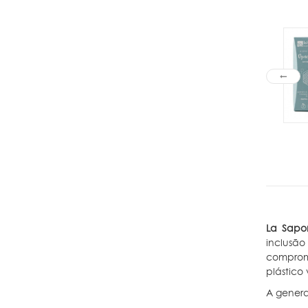
La Sapo
inclusão
compromi
plástico 
A genera