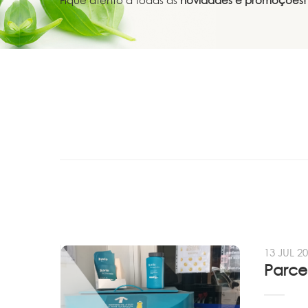
Fique atento a todas as
novidades e promoções!
13 JUL 2