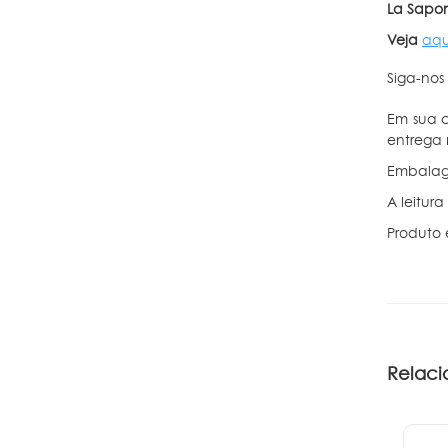
La Sapon
Veja
aqu
Siga-nos
Em sua c
entrega 
Embalag
A leitur
Produto
Relaci