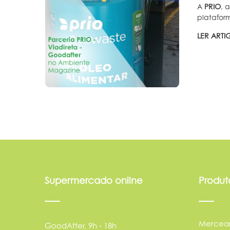
A
PRIO
, 
plataform
LER ART
Supermercado online
Produt
Mercear
GoodAfter, 9h - 18h