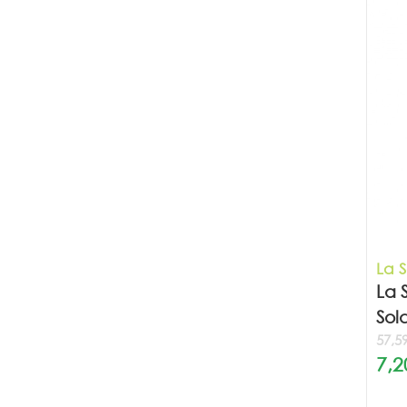
La 
La 
Sol
57,59
7,2