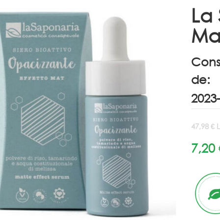
La
Mat
Cons
de:
47,98 € L
7,20 