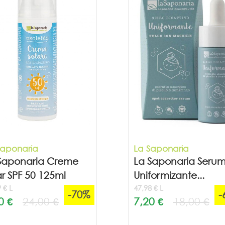
Saponaria
La Saponaria
Saponaria Creme
La Saponaria Seru
ar SPF 50 125ml
Uniformizante...
 € L
47,98 € L
-70%
-
0 €
24,00 €
7,20 €
18,00 €