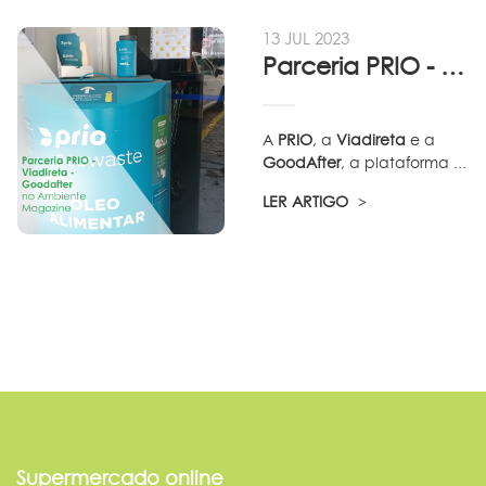
13 JUL 2023
Parceria PRIO - Viadireta - Goodafter...
A
PRIO
, a
Viadireta
e a
GoodAfter
, a plataforma ...
LER ARTIGO
Supermercado online