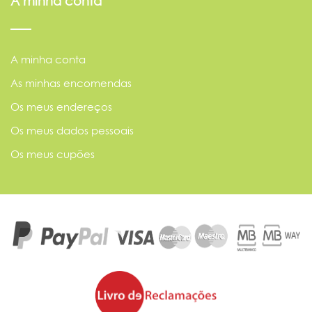
A minha conta
A minha conta
As minhas encomendas
Os meus endereços
Os meus dados pessoais
Os meus cupões