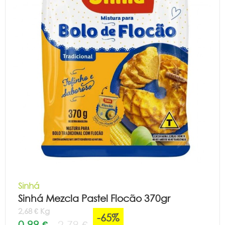
Sinhá
Sinhá Mezcla Pastel Flocão 370gr
2,68 € Kg
-65%
0,99 €
2,79 €