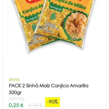
Sinhá
PACK 2 Sinhá Maíz Canjica Amarilla
500gr
0,25 € Kg
-90%
0,25 €
2,58 €