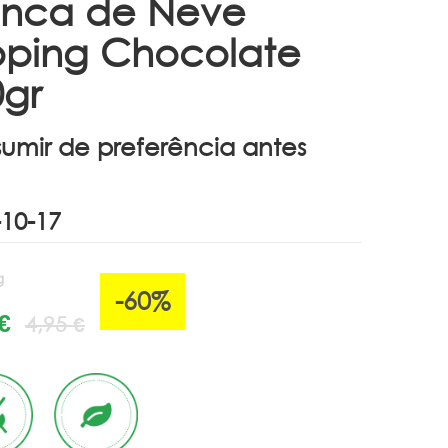
anca de Neve
pping Chocolate
0gr
umir de preferência antes
g
-60%
€
4,95 €