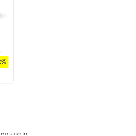
.
0%
ste momento.