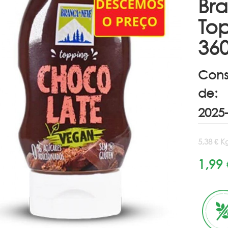
Br
To
36
Cons
de:
5,38 € K
1,99 