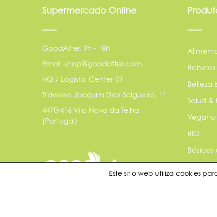
Supermercado Online
Produt
GoodAfter, 9h - 18h
Aliment
Email: shop@goodafter.com
Bebidas
HQ / Logistic Center 01
Belleza 
Travessa Joaquim Dias Salgueiro, 11
Salud & 
4470-416 Vila Nova da Telha
Vegano
(Portugal)
BIO
Básicos
Animale
Este sitio web utiliza cookies 
Sostenib