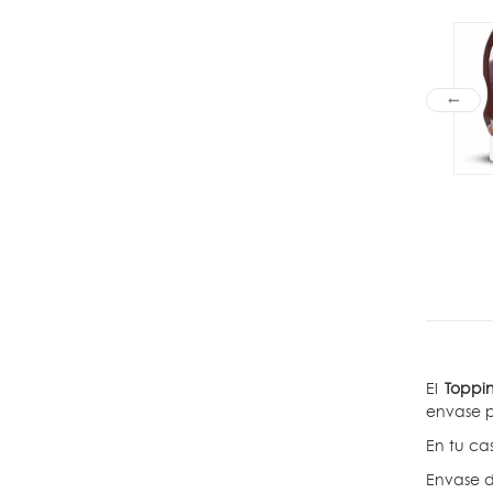
El
Toppi
envase p
En tu ca
Envase d