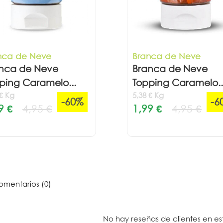
nca de Neve
Branca de Neve
nca de Neve
Branca de Neve
ping Caramelo...
Topping Caramelo..
 € Kg
5,38 € Kg
-60%
-6
9 €
4,95 €
1,99 €
4,95 €
mentarios (0)
No hay reseñas de clientes en e