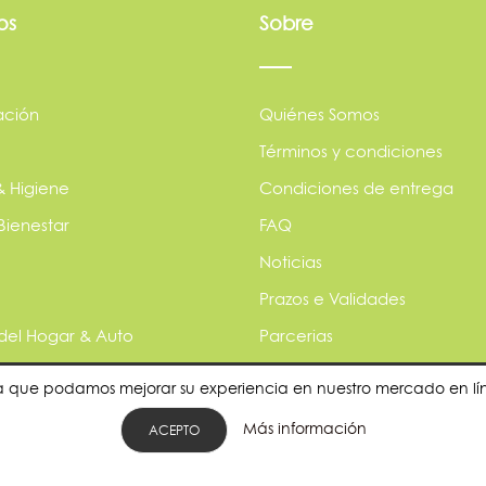
os
Sobre
ación
Quiénes Somos
Términos y condiciones
& Higiene
Condiciones de entrega
Bienestar
FAQ
Noticias
Prazos e Validades
 del Hogar & Auto
Parcerias
s
Política de privacidade
para que podamos mejorar su experiencia en nuestro mercado en l
les
¿Quieres ser nuestro provee
Más información
ACEPTO