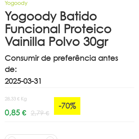
Yogoody
Yogoody Batido
Funcional Proteico
Vainilla Polvo 30gr
Consumir de preferência antes
de:
28,33 € Kg
-70%
0,85 €
2,79 €