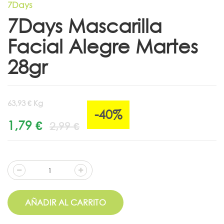
7Days
7Days Mascarilla
Facial Alegre Martes
28gr
63,93 € Kg
-40%
1,79 €
2,99 €
AÑADIR AL CARRITO