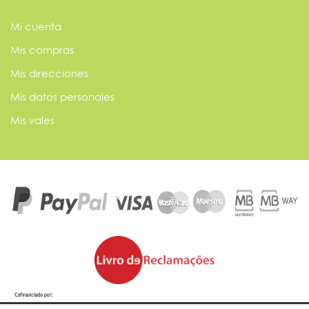
Mi cuenta
Mis compras
Mis direcciones
Mis datos personales
Mis vales