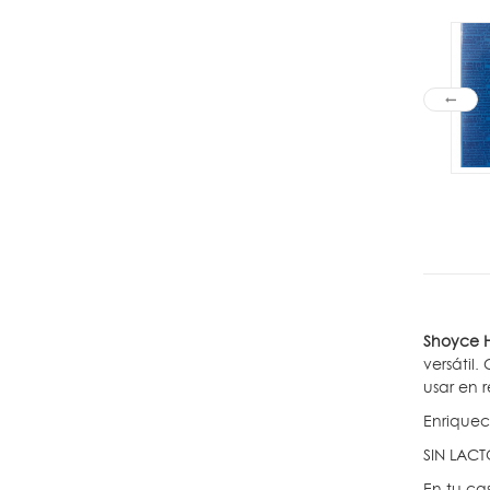
Shoyce H
versátil
usar en 
Enriquec
SIN LAC
En tu cas