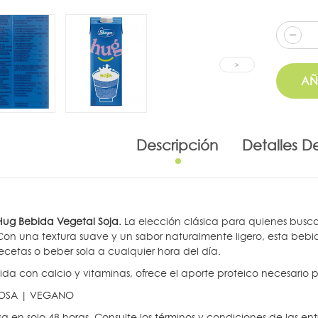
AÑ
Descripción
Detalles D
ug Bebida Vegetal Soja.
La elección clásica para quienes buscan
. Con una textura suave y un sabor naturalmente ligero, esta be
recetas o beber sola a cualquier hora del día.
ida con calcio y vitaminas, ofrece el aporte proteico necesario pa
TOSA | VEGANO
a en solo 48 horas. Consulte los términos y condiciones de las ent