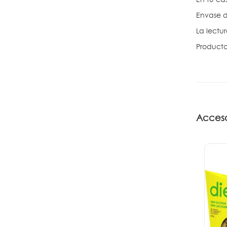
Envase d
La lectu
Producto
Acceso