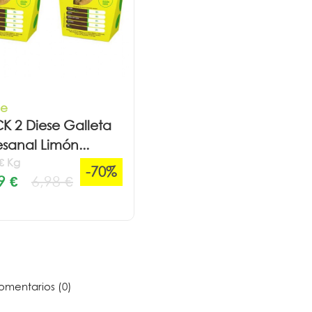
se
K 2 Diese Galleta
esanal Limón...
 € Kg
-70%
9 €
6,98 €
mentarios (0)