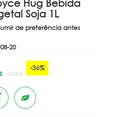
oyce Hug Bebida
etal Soja 1L
umir de preferência antes
-36%
€
1,79 €