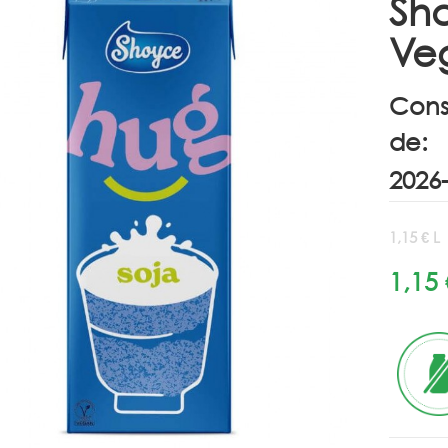
Sh
Veg
Cons
de:
1,15 € L
1,15 