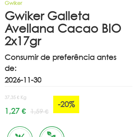
Gwiker
Gwiker Galleta
Avellana Cacao BIO
2x17gr
Consumir de preferência antes
de:
37,35 € Kg
-20%
1,27 €
1,59 €