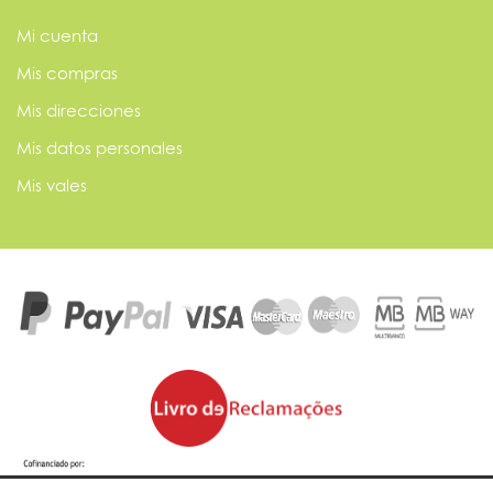
Mi cuenta
Mis compras
Mis direcciones
Mis datos personales
Mis vales