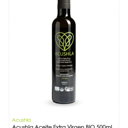
Acushla
Acushla Aceite Extra Virgen BIO 500ml