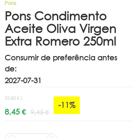
Pons
Pons Condimento
Aceite Oliva Virgen
Extra Romero 250ml
Consumir de preferência antes
de:
33,80 € L
-11%
8,45 €
9,45 €