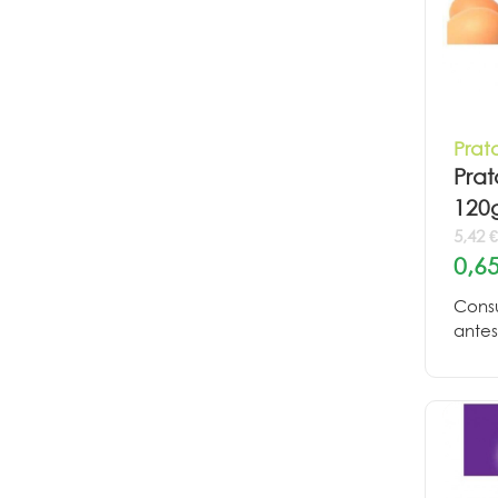
Prat
Prat
120
5,42 
0,65
Cons
antes