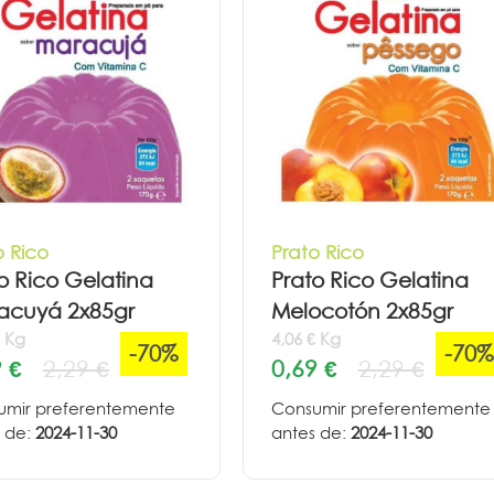
o Rico
Prato Rico
o Rico Gelatina
Prato Rico Gelatina
acuyá 2x85gr
Melocotón 2x85gr
€ Kg
4,06 € Kg
-70%
-70%
 €
2,29 €
0,69 €
2,29 €
umir preferentemente
Consumir preferentemente
 de:
2024-11-30
antes de:
2024-11-30