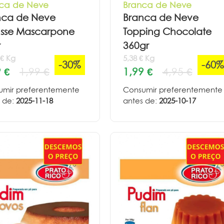
ca de Neve
Branca de Neve
nca de Neve
Branca de Neve
sse Mascarpone
Topping Chocolate
r
360gr
 € Kg
5,38 € Kg
-30%
-60%
 €
1,99 €
1,99 €
4,95 €
umir preferentemente
Consumir preferentemente
 de:
2025-11-18
antes de:
2025-10-17