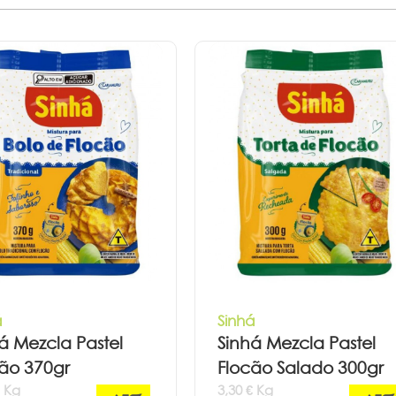
á
Sinhá
á Mezcla Pastel
Sinhá Mezcla Pastel
ão 370gr
Flocão Salado 300gr
€ Kg
3,30 € Kg