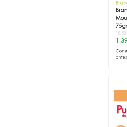
Bran
Bra
Mou
75g
18,53
1,39
Cons
antes