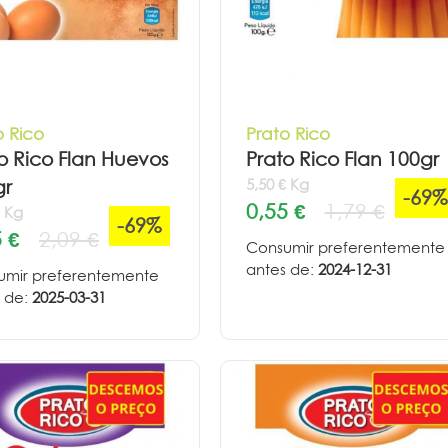
o Rico
Prato Rico
o Rico Flan Huevos
Prato Rico Flan 100gr
5,50 € Kg
gr
-69%
0,55 €
1,79 €
€ Kg
-69%
 €
2,09 €
Consumir preferentemente
antes de:
2024-12-31
umir preferentemente
 de:
2025-03-31