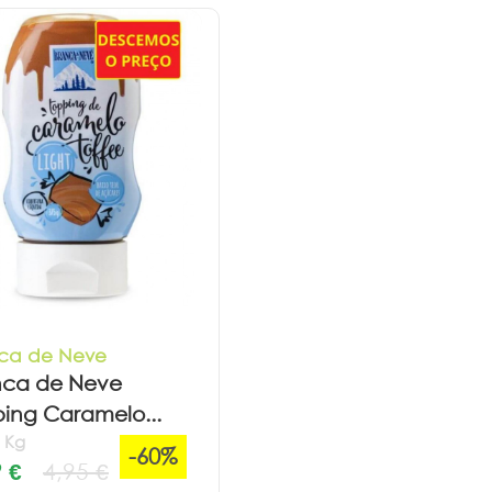
ca de Neve
nca de Neve
ing Caramelo...
€ Kg
-60%
 €
4,95 €