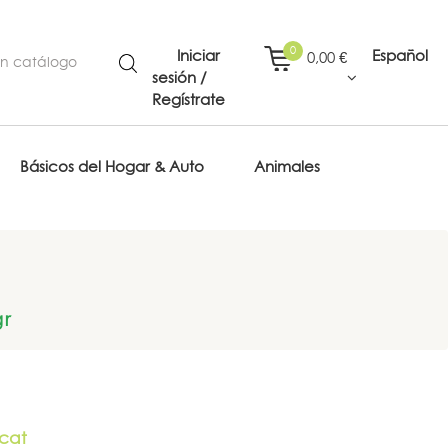
0
Iniciar
Español
0,00 €
sesión /
Regístrate
Básicos del Hogar & Auto
Animales
gr
cat