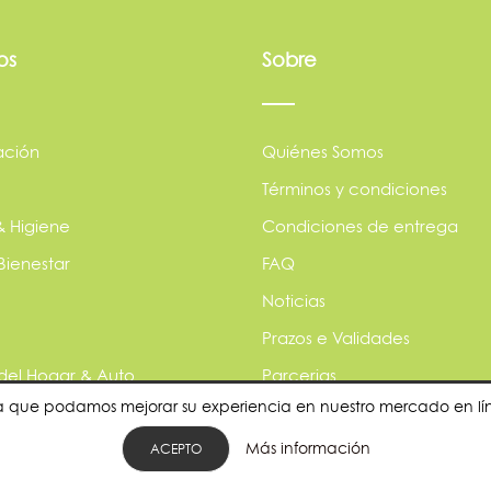
os
Sobre
ación
Quiénes Somos
Términos y condiciones
& Higiene
Condiciones de entrega
Bienestar
FAQ
Noticias
Prazos e Validades
 del Hogar & Auto
Parcerias
para que podamos mejorar su experiencia en nuestro mercado en l
s
Política de privacidade
Más información
les
¿Quieres ser nuestro provee
ACEPTO