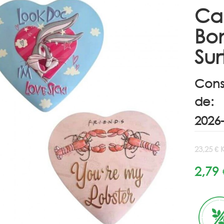
Ca
Bo
Sur
Cons
de:
23,25 € 
2,79 