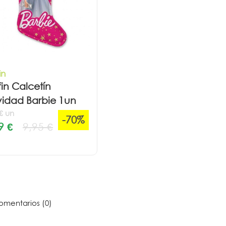
in
fin Calcetín
idad Barbie 1un
 € un
-70%
9 €
9,95 €
mentarios (0)