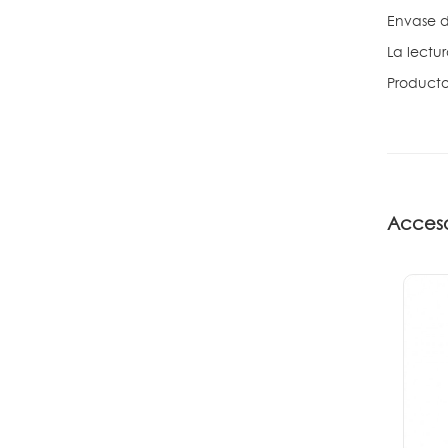
Envase d
La lectu
Product
Acceso