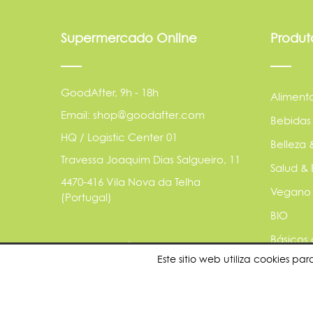
Supermercado Online
Produt
GoodAfter, 9h - 18h
Aliment
Email: shop@goodafter.com
Bebidas
HQ / Logistic Center 01
Belleza 
Travessa Joaquim Dias Salgueiro, 11
Salud & 
4470-416 Vila Nova da Telha
Vegano
(Portugal)
BIO
Básicos
Este sitio web utiliza cookies 
Animale
Sostenib