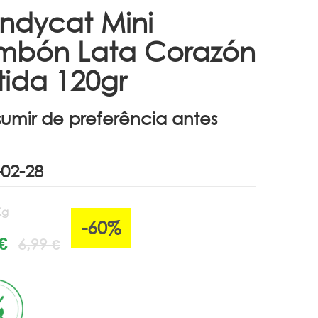
ndycat Mini
mbón Lata Corazón
tida 120gr
umir de preferência antes
Kg
-60%
€
6,99 €