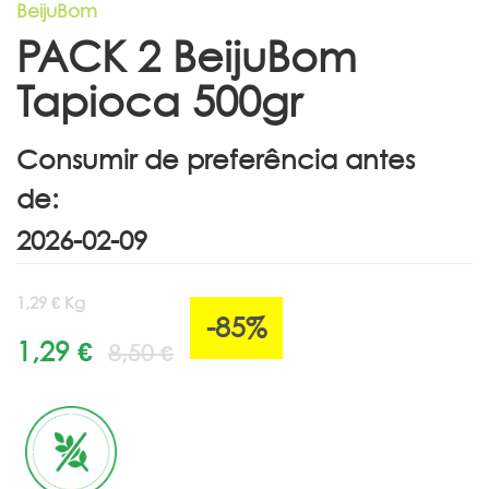
BeijuBom
PACK 2 BeijuBom
Tapioca 500gr
Consumir de preferência antes
de:
1,29 € Kg
-85%
1,29 €
8,50 €