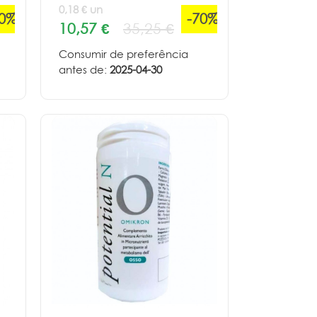
0,18 € un
70%
-70%
10,57 €
35,25 €
Consumir de preferência
antes de:
2025-04-30