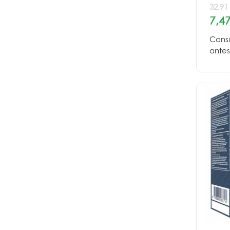
32,91
7,47
Consu
antes