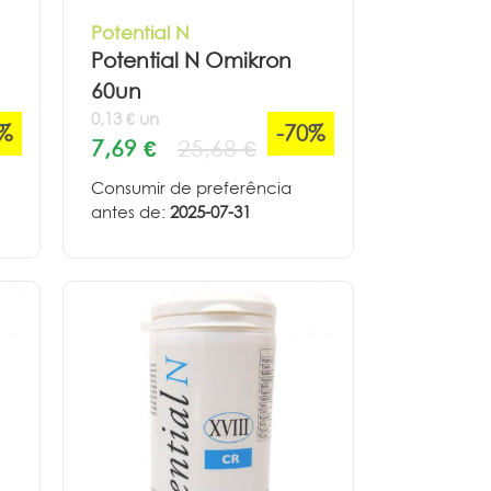
Potential N
Potential N Omikron
60un
0,13 € un
0%
-70%
7,69 €
25,68 €
Consumir de preferência
antes de:
2025-07-31