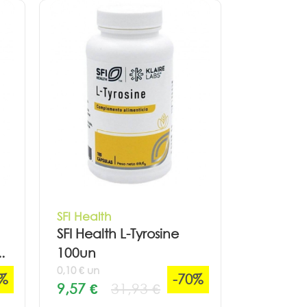
SFI Health
SFI Health L-Tyrosine
.
100un
0,10 € un
0%
-70%
9,57 €
31,93 €