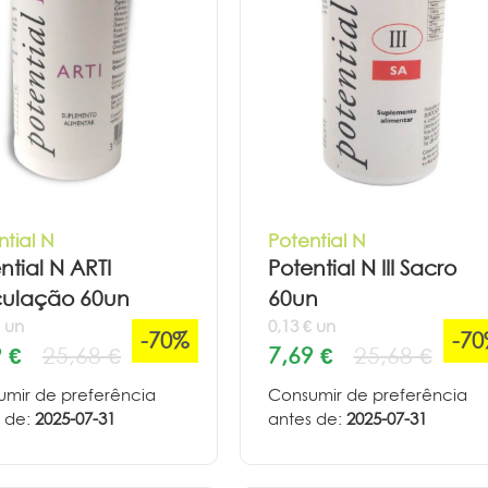
ntial N
Potential N
ntial N ARTI
Potential N III Sacro
culação 60un
60un
€ un
0,13 € un
-70%
-7
 €
25,68 €
7,69 €
25,68 €
mir de preferência
Consumir de preferência
 de:
2025-07-31
antes de:
2025-07-31