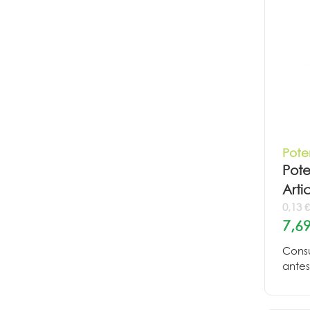
Pote
Pote
Arti
0,13 
7,69
Consu
antes