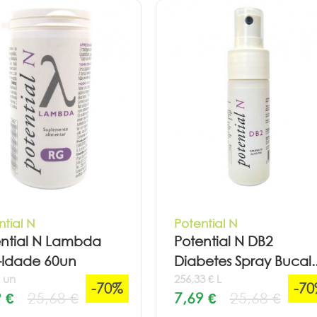
ntial N
Potential N
ential N Lambda
Potential N DB2
-Idade 60un
Diabetes Spray Bucal..
€ un
256,33 € L
-70%
-7
 €
25,68 €
7,69 €
25,68 €