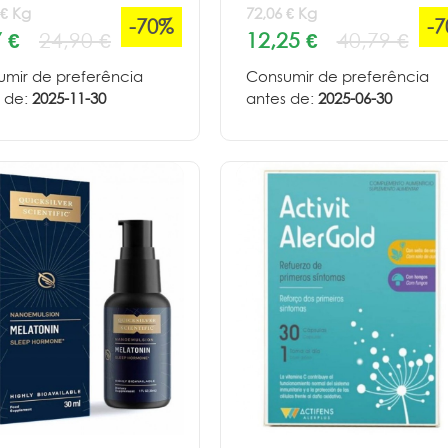
 € Kg
72,06 € Kg
-70%
-
 €
24,90 €
12,25 €
40,79 €
mir de preferência
Consumir de preferência
 de:
2025-11-30
antes de:
2025-06-30