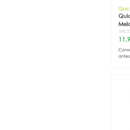
Quick
Quic
Mel
398,3
11,
Consu
antes