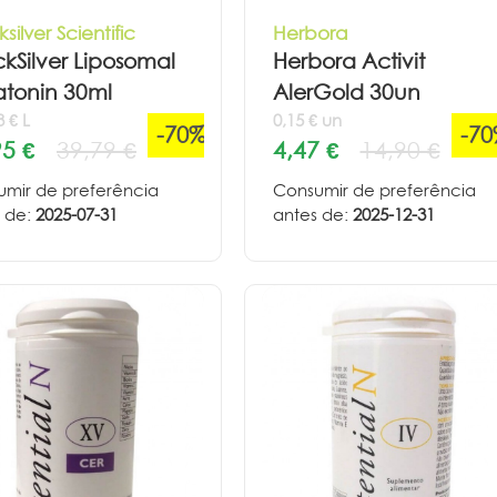
silver Scientific
Herbora
kSilver Liposomal
Herbora Activit
atonin 30ml
AlerGold 30un
3 € L
0,15 € un
-70%
-7
95 €
39,79 €
4,47 €
14,90 €
mir de preferência
Consumir de preferência
 de:
2025-07-31
antes de:
2025-12-31