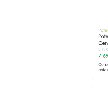
Pote
Pote
Cerv
0,13 
7,69
Consu
antes