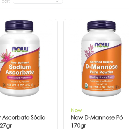
 por:
Now
 Ascorbato Sódio
Now D-Mannose Pó
27gr
170gr