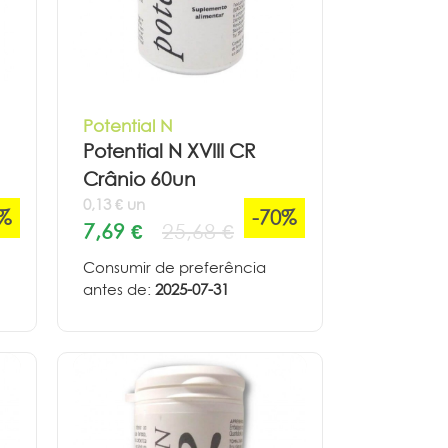
Potential N
Potential N XVIII CR
Crânio 60un
0,13 € un
0%
-70%
7,69 €
25,68 €
Consumir de preferência
antes de:
2025-07-31