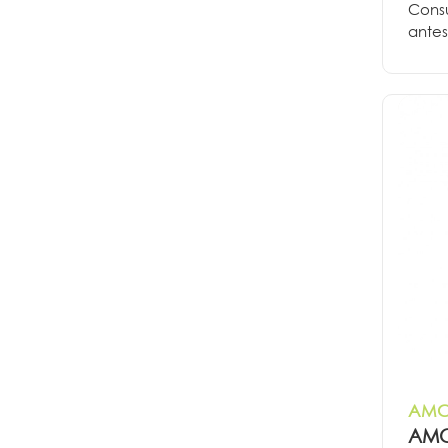
Consu
antes
AMCl
AMCl