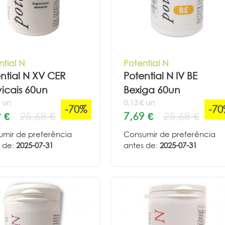
ntial N
Potential N
ntial N XV CER
Potential N IV BE
icais 60un
Bexiga 60un
€ un
0,13 € un
-70%
-7
 €
25,68 €
7,69 €
25,68 €
mir de preferência
Consumir de preferência
 de:
2025-07-31
antes de:
2025-07-31