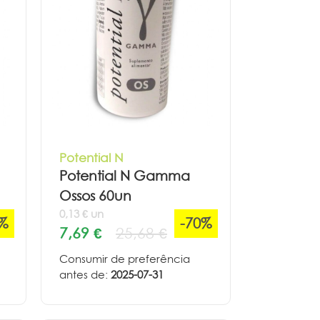
Potential N
Potential N Gamma
Ossos 60un
0,13 € un
0%
-70%
7,69 €
25,68 €
Consumir de preferência
antes de:
2025-07-31