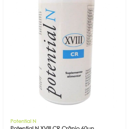
Potential N
Potential N XVIII CR Crânio 60un