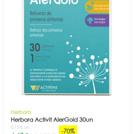
Herbora
Herbora Activit AlerGold 30un
0,15 € un
-70%