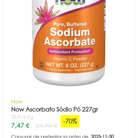
Now
Now Ascorbato Sódio Pó 227gr
32,91 € Kg
-70%
7,47 €
24,90 €
Consumir de preferência antes de:
2025-11-30