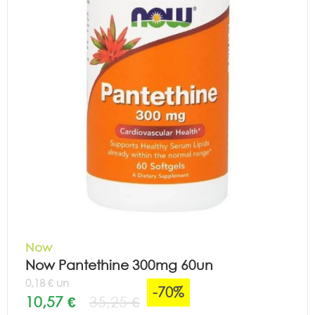
Now
Now Pantethine 300mg 60un
0,18 € un
-70%
10,57 €
35,25 €