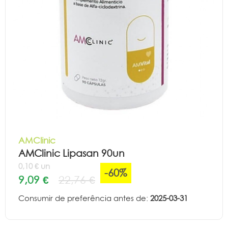
AMClinic
AMClinic Lipasan 90un
0,10 € un
-60%
9,09 €
22,76 €
Consumir de preferência antes de:
2025-03-31