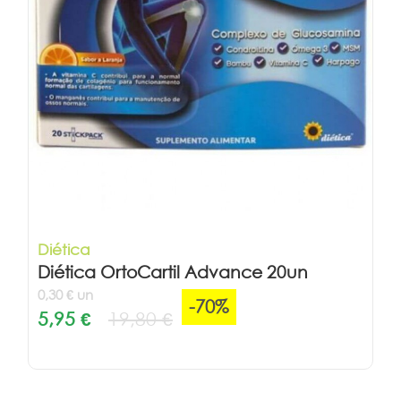
Diética
Diética OrtoCartil Advance 20un
0,30 € un
-70%
5,95 €
19,80 €