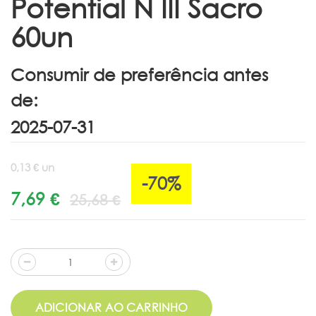
Potential N III Sacro
60un
Consumir de preferência antes
de:
0,13 € un
-70%
7,69 €
25,68 €
ADICIONAR AO CARRINHO