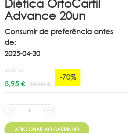
Diética OrtoCartil
Advance 20un
Consumir de preferência antes
de:
0,30 € un
-70%
5,95 €
19,80 €
ADICIONAR AO CARRINHO