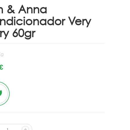
n & Anna
ndicionador Very
ry 60gr
Kg
€