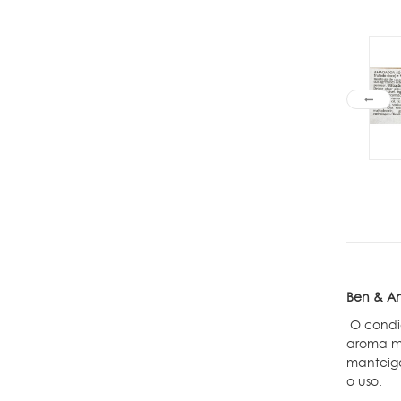
Ben & An
O condi
aroma ma
manteiga
o uso.