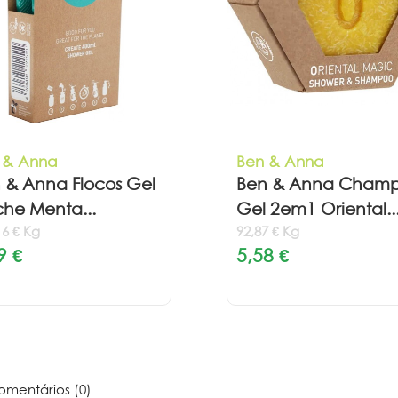
 & Anna
Ben & Anna
 & Anna Flocos Gel
Ben & Anna Cham
he Menta...
Gel 2em1 Oriental..
16 € Kg
92,87 € Kg
9 €
5,58 €
mentários (0)