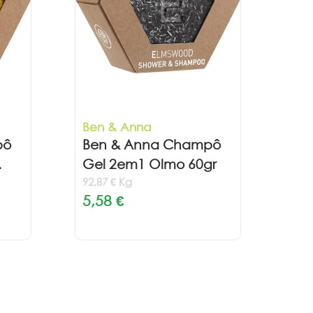
Ben & Anna
pô
Ben & Anna Champô
.
Gel 2em1 Olmo 60gr
92,87 € Kg
5,58 €