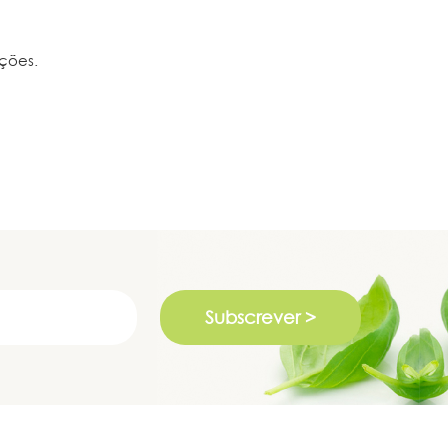
ções.
Subscrever >