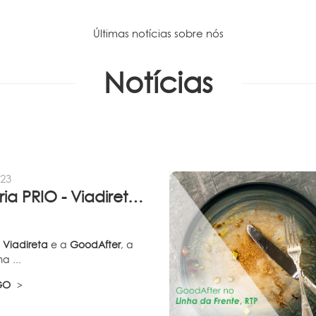
Últimas notícias sobre nós
Notícias
023
Parceria PRIO - Viadireta - Goodafter...
a
Viadireta
e a
GoodAfter
, a
a ...
IGO