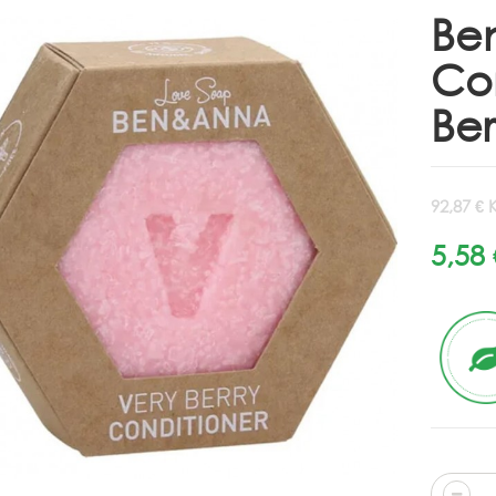
Be
Co
Ber
92,87 € 
5,58 