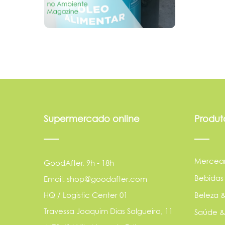
Supermercado online
Produt
Mercear
GoodAfter, 9h - 18h
Bebidas
Email: shop@goodafter.com
HQ / Logistic Center 01
Beleza &
Travessa Joaquim Dias Salgueiro, 11
Saúde &