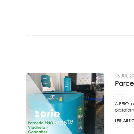
13 JUL 2
A
PRIO
, 
plataform
LER ART