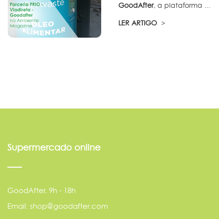
GoodAfter
, a plataforma ...
LER ARTIGO
Supermercado online
GoodAfter, 9h - 18h
Email: shop@goodafter.com