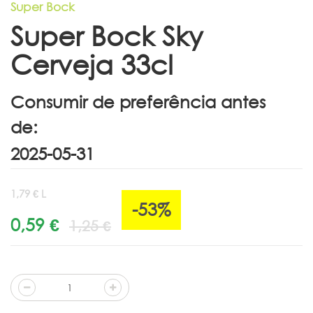
Super Bock
Super Bock Sky
Cerveja 33cl
Consumir de preferência antes
de:
1,79 € L
-53%
0,59 €
1,25 €