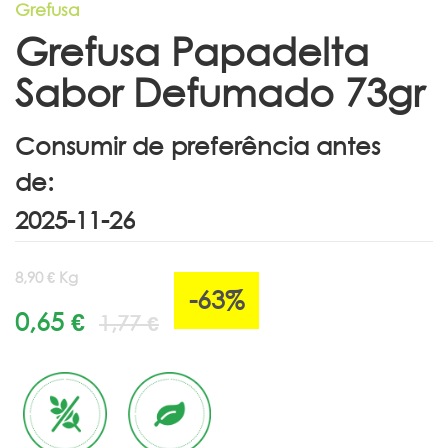
Grefusa
Grefusa Papadelta
Sabor Defumado 73gr
Consumir de preferência antes
de:
8,90 € Kg
-63%
0,65 €
1,77 €