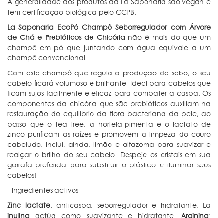
A generalidade dos produtos da La Saponaria são vegan e
tem certificação biológica pelo CCPB.
La Saponaria EcoPó Champô Seborregulador com Árvore
de Chá e Prebióticos de Chicória
não é mais do que um
champô em pó que juntando com água equivale a um
champô convencional.
Com este champô que regula a produção de sebo, o seu
cabelo ficará volumoso e brilhante. Ideal para cabelos que
ficam sujos facilmente e eficaz para combater a caspa. Os
componentes da chicória que são prebióticos auxiliam na
restauração do equilíbrio da flora bacteriana da pele, ao
passo que o tea tree, a hortelã-pimenta e o lactato de
zinco purificam as raízes e promovem a limpeza do couro
cabeludo. Inclui, ainda, limão e alfazema para suavizar e
realçar o brilho do seu cabelo. Despeje os cristais em sua
garrafa preferida para substituir o plástico e iluminar seus
cabelos!
- Ingredientes activos
Zinc lactate
: anticaspa, seborregulador e hidratante. La
inulina
actúa como suavizante e hidratante.
Arginina
: