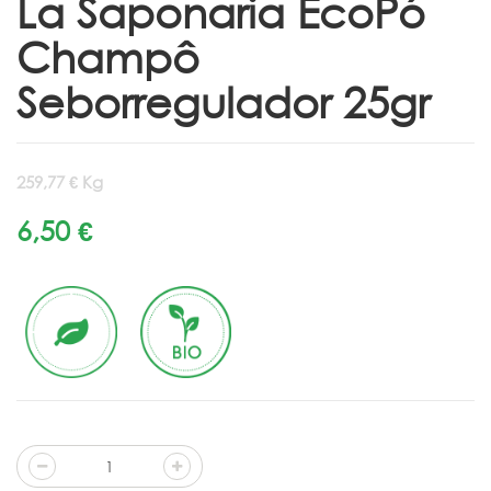
La Saponaria EcoPó
Champô
Seborregulador 25gr
259,77 € Kg
6,50 €