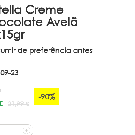
tella Creme
ocolate Avelã
x15gr
umir de preferência antes
n
-90%
€
21,99 €