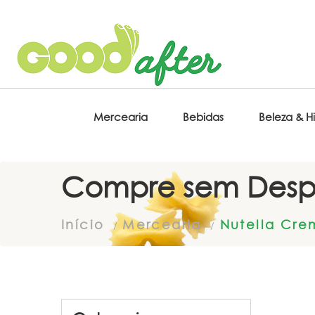
Mercearia
Bebidas
Beleza & H
Compre sem Desp
Início
Mercearia
Nutella Cre