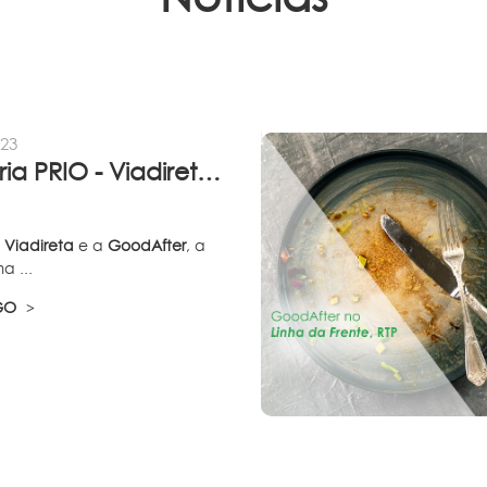
023
Parceria PRIO - Viadireta - Goodafter...
a
Viadireta
e a
GoodAfter
, a
a ...
IGO