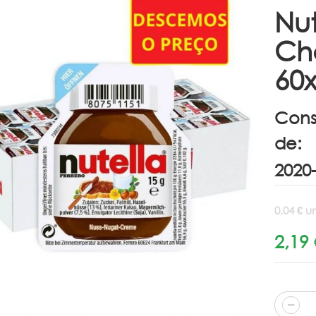
Nu
Ch
60
Cons
de:
0,04 € u
2,19 