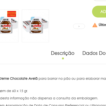
AD

Últi
Descrição
Dados Do
 Creme Chocolate Avelã
para barrar no pão ou para elaborar mar
m de 60 x 15 gr.
a desta informação não dispensa a consulta da embalagem.
em Aproximação de Data de Consumo Preferencial ou Ultrapass