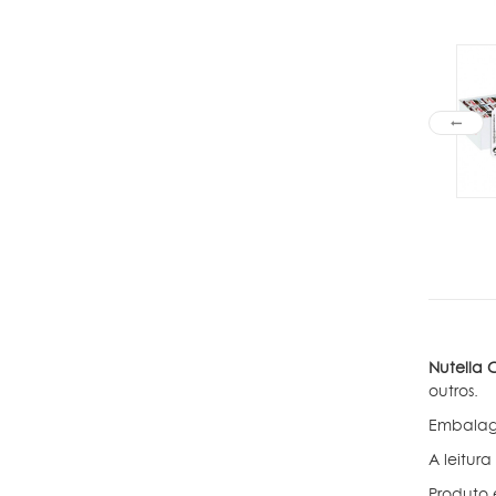
Nutella
outros.
Embalage
A leitur
Produto 