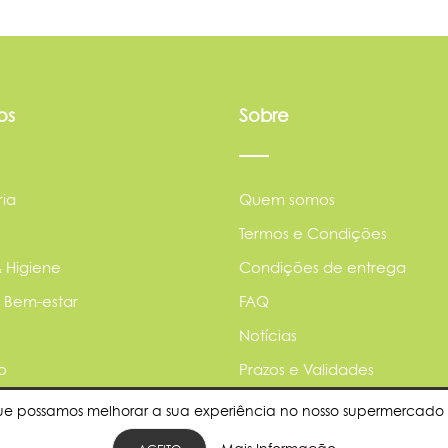
os
Sobre
ia
Quem somos
Termos e Condições
 Higiene
Condições de entrega
 Bem-estar
FAQ
Notícias
o
Prazos e Validades
 do Lar & Automóvel
Parcerias
ue possamos melhorar a sua experiência no nosso supermercado 
Política de privacidade