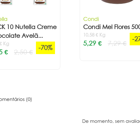
lla
Condi
K 10 Nutella Creme
Condi Mel Flores 50
10,58 € Kg
colate Avelã...
-2
5,29 €
7,29 €
 € Kg
-70%
5 €
2,50 €
mentários (0)
De momento, sem avalia