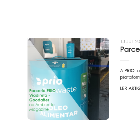
13 JUL 2
A
PRIO
, 
plataform
LER ART