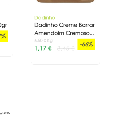
Dadinho
0gr
Dadinho Creme Barrar
Amendoim Cremoso...
7%
6,50 € Kg
-66%
1,17 €
3,45 €
ções.