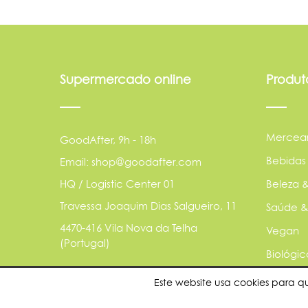
Supermercado online
Produt
Mercear
GoodAfter, 9h - 18h
Bebidas
Email: shop@goodafter.com
HQ / Logistic Center 01
Beleza &
Travessa Joaquim Dias Salgueiro, 11
Saúde &
4470-416 Vila Nova da Telha
Vegan
(Portugal)
Biológic
Básicos
Este website usa cookies para q
Animais