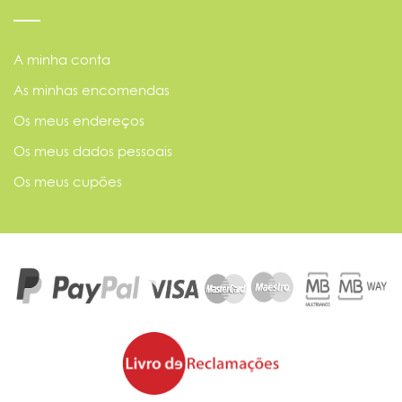
A minha conta
As minhas encomendas
Os meus endereços
Os meus dados pessoais
Os meus cupões