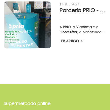
13 JUL 2023
Parceria PRIO - Viadireta - Goodafter...
A
PRIO
, a
Viadireta
e a
GoodAfter
, a plataforma ...
LER ARTIGO
Supermercado online