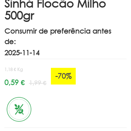
Sinhá Flocão Milho
500gr
Consumir de preferência antes
de:
1,18 € Kg
-70%
0,59 €
1,99 €