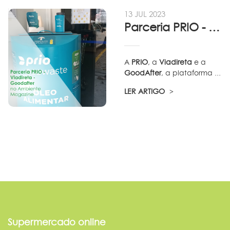
13 JUL 2023
Parceria PRIO - Viadireta - Goodafter...
A
PRIO
, a
Viadireta
e a
GoodAfter
, a plataforma ...
LER ARTIGO
Supermercado online