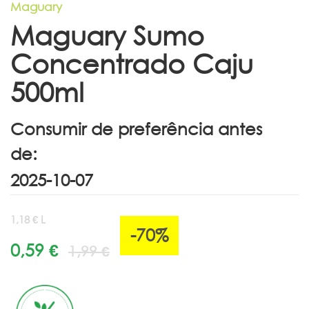
Maguary
Maguary Sumo
Concentrado Caju
500ml
Consumir de preferência antes
de:
1,18 € L
-70%
0,59 €
1,99 €