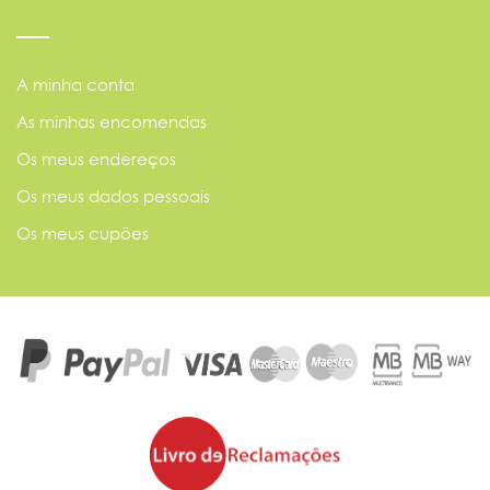
A minha conta
As minhas encomendas
Os meus endereços
Os meus dados pessoais
Os meus cupões