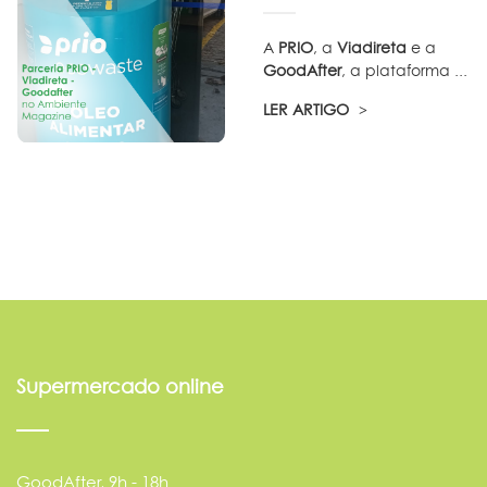
A
PRIO
, a
Viadireta
e a
GoodAfter
, a plataforma ...
LER ARTIGO
Supermercado online
GoodAfter, 9h - 18h