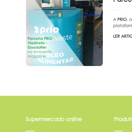
A
PRIO
, 
plataform
LER ART
Supermercado online
Produt