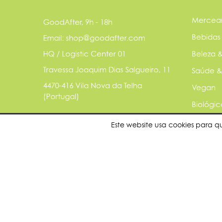
Mercear
GoodAfter, 9h - 18h
Bebidas
Email: shop@goodafter.com
HQ / Logistic Center 01
Beleza &
Travessa Joaquim Dias Salgueiro, 11
Saúde &
4470-416 Vila Nova da Telha
Vegan
(Portugal)
Biológic
Básicos
Este website usa cookies para q
Animais
Sustentá