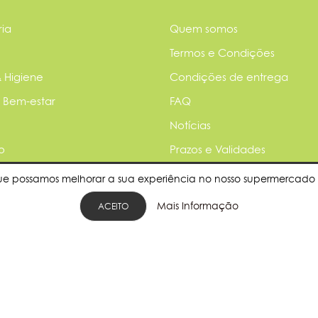
ia
Quem somos
Termos e Condições
 Higiene
Condições de entrega
 Bem-estar
FAQ
Notícias
o
Prazos e Validades
 do Lar & Automóvel
Parcerias
ue possamos melhorar a sua experiência no nosso supermercado 
Política de privacidade
Mais Informação
ACEITO
veis
Quer ser nosso fornecedor?