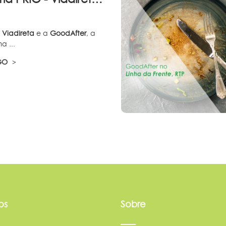
a
Viadireta
e a
GoodAfter
, a
a ...
IGO
os
Sobre