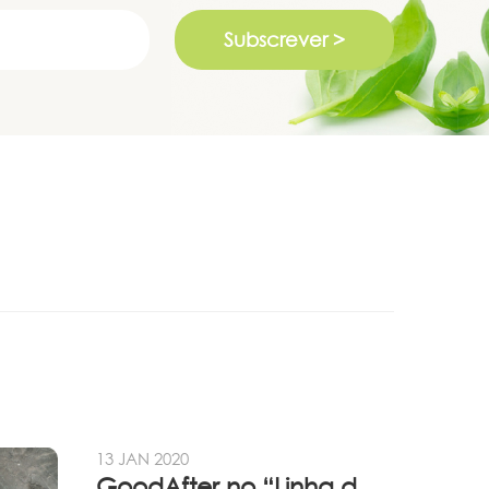
Subscrever >
13 JAN 2020
GoodAfter no “Linha da Frente” RTP