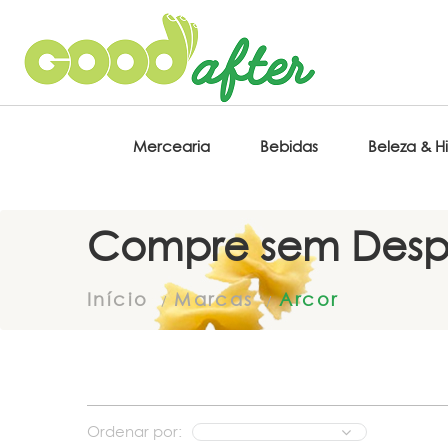
Mercearia
Bebidas
Beleza & H
Compre sem Desp
Início
Marcas
Arcor
Ordenar por: