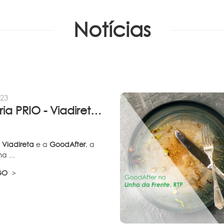
Notícias
023
Parceria PRIO - Viadireta - Goodafter...
a
Viadireta
e a
GoodAfter
, a
a ...
IGO