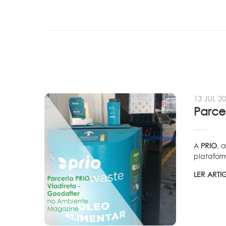
13 JUL 2
A
PRIO
, 
plataform
LER ART