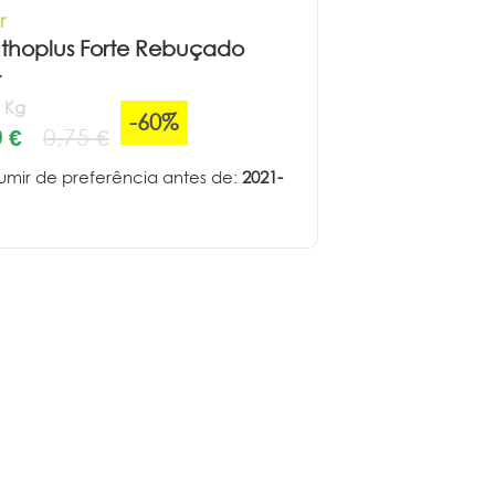
r
thoplus Forte Rebuçado
r
€ Kg
-60%
 €
0,75 €
mir de preferência antes de:
2021-