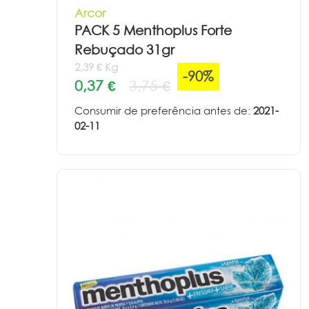
Arcor
PACK 5 Menthoplus Forte
Rebuçado 31gr
2,39 € Kg
-90%
0,37 €
3,75 €
Consumir de preferência antes de:
2021-
02-11