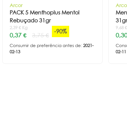
Arcor
Arco
PACK 5 Menthoplus Mentol
Men
Rebuçado 31gr
31g
2,39 € Kg
9,68 
-90%
0,37 €
3,75 €
0,30
Consumir de preferência antes de:
2021-
Consu
02-13
02-11