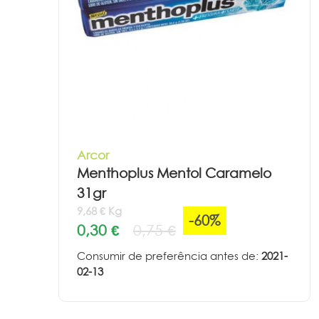
Arcor
Menthoplus Mentol Caramelo
31gr
9,68 € Kg
-60%
0,30 €
0,75 €
Consumir de preferência antes de:
2021-
02-13